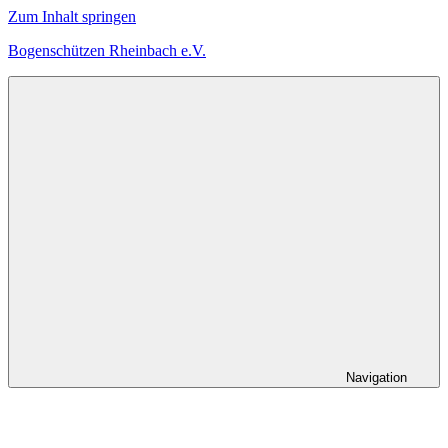
Zum Inhalt springen
Bogenschützen Rheinbach e.V.
Herzlich
Willkommen
bei
den
Bogenschützen
Rheinbach
Navigation