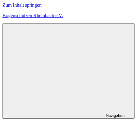
Zum Inhalt springen
Bogenschützen Rheinbach e.V.
Herzlich
Willkommen
bei
den
Bogenschützen
Rheinbach
Navigation