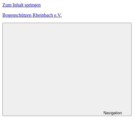
Zum Inhalt springen
Bogenschützen Rheinbach e.V.
Herzlich
Willkommen
bei
den
Bogenschützen
Rheinbach
Navigation