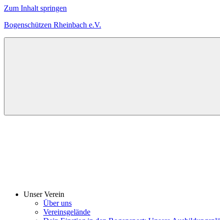
Zum Inhalt springen
Bogenschützen Rheinbach e.V.
Herzlich
Willkommen
bei
den
Bogenschützen
Rheinbach
Unser Verein
Über uns
Vereinsgelände