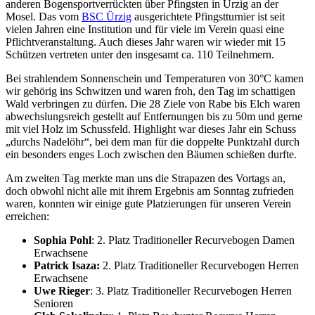
anderen Bogensportverrückten über Pfingsten in Ürzig an der
Mosel. Das vom
BSC Ürzig
ausgerichtete Pfingstturnier ist seit
vielen Jahren eine Institution und für viele im Verein quasi eine
Pflichtveranstaltung. Auch dieses Jahr waren wir wieder mit 15
Schützen vertreten unter den insgesamt ca. 110 Teilnehmern.
Bei strahlendem Sonnenschein und Temperaturen von 30°C kamen
wir gehörig ins Schwitzen und waren froh, den Tag im schattigen
Wald verbringen zu dürfen. Die 28 Ziele von Rabe bis Elch waren
abwechslungsreich gestellt auf Entfernungen bis zu 50m und gerne
mit viel Holz im Schussfeld. Highlight war dieses Jahr ein Schuss
„durchs Nadelöhr“, bei dem man für die doppelte Punktzahl durch
ein besonders enges Loch zwischen den Bäumen schießen durfte.
Am zweiten Tag merkte man uns die Strapazen des Vortags an,
doch obwohl nicht alle mit ihrem Ergebnis am Sonntag zufrieden
waren, konnten wir einige gute Platzierungen für unseren Verein
erreichen:
Sophia Pohl
: 2. Platz Traditioneller Recurvebogen Damen
Erwachsene
Patrick Isaza:
2. Platz Traditioneller Recurvebogen Herren
Erwachsene
Uwe Rieger
: 3. Platz Traditioneller Recurvebogen Herren
Senioren