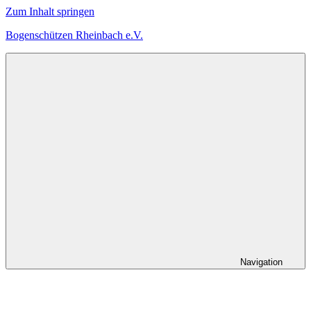
Zum Inhalt springen
Bogenschützen Rheinbach e.V.
Herzlich
Willkommen
bei
den
Bogenschützen
Rheinbach
Navigation