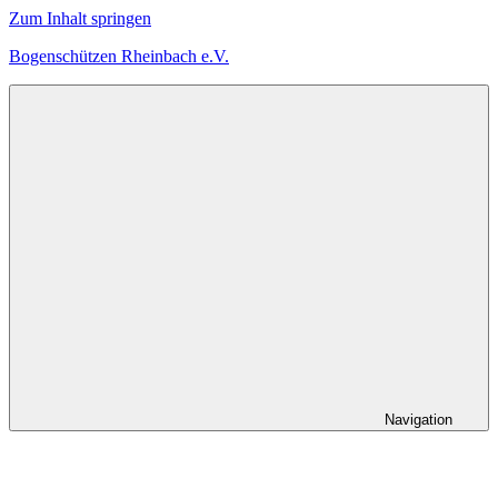
Zum Inhalt springen
Bogenschützen Rheinbach e.V.
Herzlich
Willkommen
bei
den
Bogenschützen
Rheinbach
Navigation