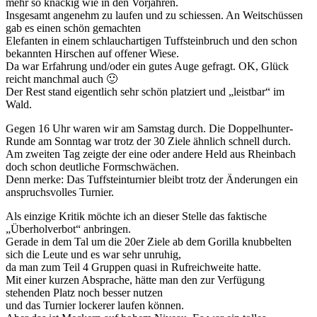
mehr so knackig wie in den Vorjahren.
Insgesamt angenehm zu laufen und zu schiessen. An Weitschüssen
gab es einen schön gemachten
Elefanten in einem schlauchartigen Tuffsteinbruch und den schon
bekannten Hirschen auf offener Wiese.
Da war Erfahrung und/oder ein gutes Auge gefragt. OK, Glück
reicht manchmal auch 🙂
Der Rest stand eigentlich sehr schön platziert und „leistbar“ im
Wald.
Gegen 16 Uhr waren wir am Samstag durch. Die Doppelhunter-
Runde am Sonntag war trotz der 30 Ziele ähnlich schnell durch.
Am zweiten Tag zeigte der eine oder andere Held aus Rheinbach
doch schon deutliche Formschwächen.
Denn merke: Das Tuffsteinturnier bleibt trotz der Änderungen ein
anspruchsvolles Turnier.
Als einzige Kritik möchte ich an dieser Stelle das faktische
„Überholverbot“ anbringen.
Gerade in dem Tal um die 20er Ziele ab dem Gorilla knubbelten
sich die Leute und es war sehr unruhig,
da man zum Teil 4 Gruppen quasi in Rufreichweite hatte.
Mit einer kurzen Absprache, hätte man den zur Verfügung
stehenden Platz noch besser nutzen
und das Turnier lockerer laufen können.