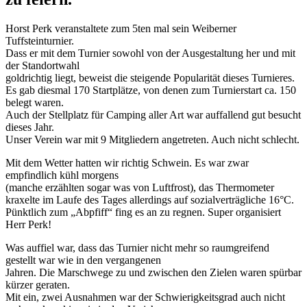
Horst Perk veranstaltete zum 5ten mal sein Weiberner
Tuffsteinturnier.
Dass er mit dem Turnier sowohl von der Ausgestaltung her und mit
der Standortwahl
goldrichtig liegt, beweist die steigende Popularität dieses Turnieres.
Es gab diesmal 170 Startplätze, von denen zum Turnierstart ca. 150
belegt waren.
Auch der Stellplatz für Camping aller Art war auffallend gut besucht
dieses Jahr.
Unser Verein war mit 9 Mitgliedern angetreten. Auch nicht schlecht.
Mit dem Wetter hatten wir richtig Schwein. Es war zwar
empfindlich kühl morgens
(manche erzählten sogar was von Luftfrost), das Thermometer
kraxelte im Laufe des Tages allerdings auf sozialverträgliche 16°C.
Pünktlich zum „Abpfiff“ fing es an zu regnen. Super organisiert
Herr Perk!
Was auffiel war, dass das Turnier nicht mehr so raumgreifend
gestellt war wie in den vergangenen
Jahren. Die Marschwege zu und zwischen den Zielen waren spürbar
kürzer geraten.
Mit ein, zwei Ausnahmen war der Schwierigkeitsgrad auch nicht