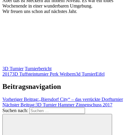
Aber das ist Meckern auf hohem Niveau. Es war ein tolles
Wochenende in einer wunderbaren Umgebung.
Wir freuen uns schon auf nächstes Jahr.
3D Turnier
Turnierbericht
2017
3D Tuffsteinturnier Perk Weibern
3d Turnier
Eifel
Beitragsnavigation
Vorheriger Beitrag:
„Biersdorf City“ – das verrückte Dorfturnier
Nächster Beitrag:
3D Turnier Hammer Zinnenschuss 2017
Suchen nach: