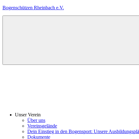
Zum
Bogenschützen Rheinbach e.V.
Inhalt
springen
Herzlich
Willkommen
bei
den
Bogenschützen
Rheinbach
Unser Verein
Über uns
Vereinsgelände
Dein Einstieg in den Bogensport: Unsere Ausbildungspl
Dokumente