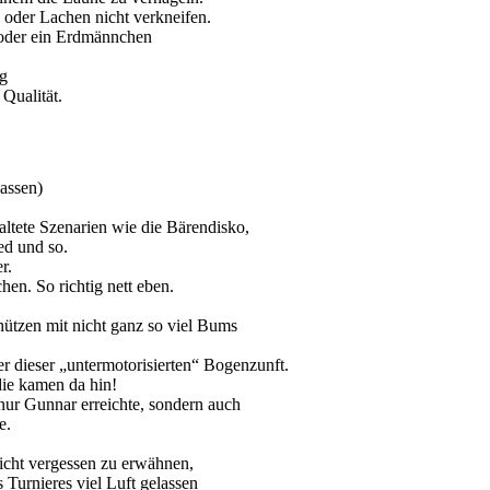
n oder Lachen nicht verkneifen.
 oder ein Erdmännchen
ig
Qualität.
lassen)
altete Szenarien wie die Bärendisko,
ed und so.
r.
en. So richtig nett eben.
hützen mit nicht ganz so viel Bums
 dieser „untermotorisierten“ Bogenzunft.
die kamen da hin!
 nur Gunnar erreichte, sondern auch
e.
nicht vergessen zu erwähnen,
 Turnieres viel Luft gelassen