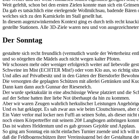
Weit gefehlt, schon bei den ersten Zielen konnte man sich ein Grinse
Da gab es tatsächlich eine eierlegende Wollmilchsau, badende Bären
welches sich zu den Karnickeln im Stall gesellt hat.
In diesem augenzwinkernden Kontext ging es durch teils recht knack
gestellte Stationen. Alle 3D-Ziele waren neu und von ausgezeichneter 
Der Sonntag
gestaltete sich recht freundlich (vermutlich wurde der Wetterheinz ent
und so nörgelten die Mädels auch nicht wegen kalter Pfoten.
Wir schossen mehr oder weniger erfolgreich weiter auf liebevolle gest
Schweine im Mist (ECHTER Mist!) oder vom Klo aus, so richtig sitz
Und alles auf Privatbesitz und in den Gärten der Biersdorfer Bewohne
Die versorgten die geplagten Schützen mit allerlei Getränken und Kuch
Dann kam dann auch Gunnar der Riesenelch.
Der wurde spektakulär in eine abschüssige Wiese platziert und die Sc
auf der Sehne hatten ihre liebe Not überhaupt da hin zu kommen.
Aber wir waren Zeugen wahrlich herkulischer Leistungen Angehöriger
Und es hat geklappt. Es sah zwar aus wie beim Cloutschiessen, aber 
Ein Vater verlor mal locker nen Fuffi an seinen Sohn, als dieser nicht
noch einen Körpertreffer mit seinem 20# Langbogen anbringen konnt
Das ist wahres Heldentum und es gab grosses Gejohle und Applaus.
So ging am Sonntag ein nicht einfaches Turnier zuende und ich will 
daß die Feldbogenschützen ihrer Vereinsjugend bei der Gestaltung des