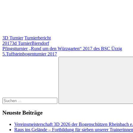
3D Turnier
Turnierbericht
2017
3d Turnier
Biersdorf
Beitragsnavigation
Vorheriger
Pfingstturnier „Rund um den Würzgarten“ 2017 des BSC Ürzig
Beitrag:
Nächster
5.Tuffsteinbogenturnier 2017
Beitrag:
Suchen
nach:
Suchen
Neueste Beiträge
Vereinsmeisterschaft 3D 2026 der Bogenschützen Rheinbach e
Raus ins Gelände – Fortbildung für sieben unserer Trainerinne