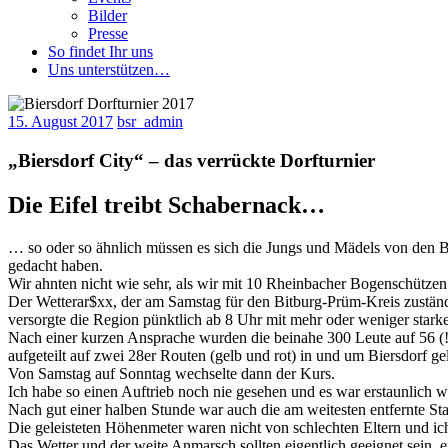
Bilder
Presse
So findet Ihr uns
Uns unterstützen…
15. August 2017
bsr_admin
„Biersdorf City“ – das verrückte Dorfturnier
Die Eifel treibt Schabernack…
… so oder so ähnlich müssen es sich die Jungs und Mädels von den 
gedacht haben.
Wir ahnten nicht wie sehr, als wir mit 10 Rheinbacher Bogenschützen 
Der Wetterar$xx, der am Samstag für den Bitburg-Prüm-Kreis zustän
versorgte die Region pünktlich ab 8 Uhr mit mehr oder weniger stark
Nach einer kurzen Ansprache wurden die beinahe 300 Leute auf 56 (!
aufgeteilt auf zwei 28er Routen (gelb und rot) in und um Biersdorf gel
Von Samstag auf Sonntag wechselte dann der Kurs.
Ich habe so einen Auftrieb noch nie gesehen und es war erstaunlich wi
Nach gut einer halben Stunde war auch die am weitesten entfernte Stati
Die geleisteten Höhenmeter waren nicht von schlechten Eltern und ic
Das Wetter und der weite Anmarsch sollten eigentlich geeignet sein, 