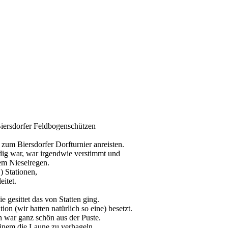
Biersdorfer Feldbogenschützen
zum Biersdorfer Dorfturnier anreisten.
dig war, war irgendwie verstimmt und
em Nieselregen.
) Stationen,
eitet.
e gesittet das von Statten ging.
on (wir hatten natürlich so eine) besetzt.
h war ganz schön aus der Puste.
einem die Laune zu verhageln.