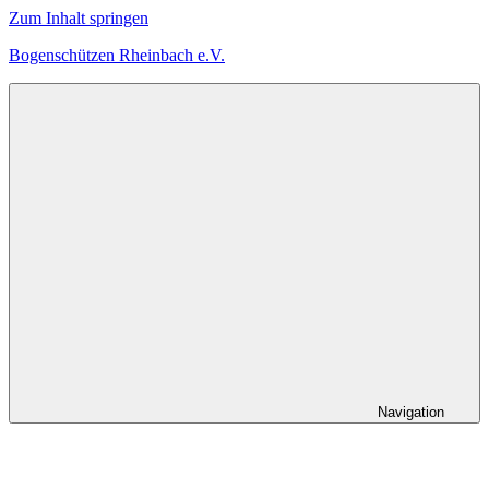
Zum Inhalt springen
Bogenschützen Rheinbach e.V.
Herzlich
Willkommen
bei
den
Bogenschützen
Rheinbach
Navigation