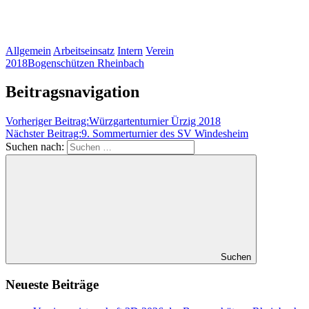
Allgemein
Arbeitseinsatz
Intern
Verein
2018
Bogenschützen Rheinbach
Beitragsnavigation
Vorheriger Beitrag:
Würzgartenturnier Ürzig 2018
Nächster Beitrag:
9. Sommerturnier des SV Windesheim
Suchen nach:
Suchen
Neueste Beiträge