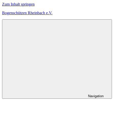
Zum Inhalt springen
Bogenschützen Rheinbach e.V.
Herzlich
Willkommen
bei
den
Bogenschützen
Rheinbach
Navigation