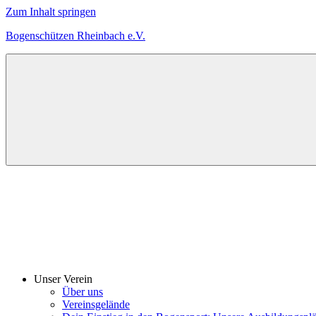
Zum Inhalt springen
Bogenschützen Rheinbach e.V.
Herzlich
Willkommen
bei
den
Bogenschützen
Rheinbach
Unser Verein
Über uns
Vereinsgelände